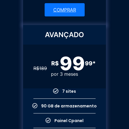
COMPRAR
AVANÇADO
99
R$
99*
R$
189
por 3 meses
7 sites
90 GB de armazenamento
Painel Cpanel