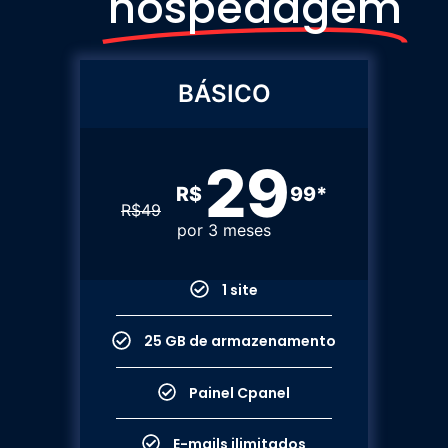
hospedagem
BÁSICO
29
R$
99*
R$
49
por 3 meses
1 site
25 GB de armazenamento
Painel Cpanel
E-mails ilimitados