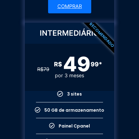
COMPRAR
RECOMENDADO
INTERMEDIÁRIO
49
R$
99*
R$
79
por 3 meses
3 sites
50 GB de armazenamento
Painel Cpanel