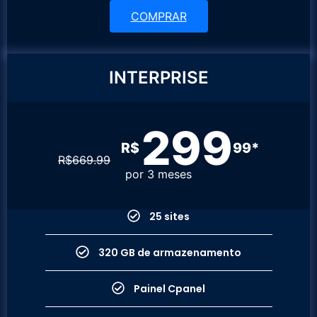
COMPRAR
INTERPRISE
299
R$
99*
R$
669.99
por 3 meses
25 sites
320 GB de armazenamento
Painel Cpanel