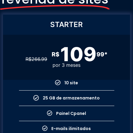
STARTER
109
R$
99*
R$
266.99
por 3 meses
10 site
25 GB de armazenamento
Painel Cpanel
E-mails ilimitados